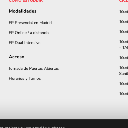
CÓMO ESTUDIAR
CIC
Modalidades
Técn
Técn
FP Presencial en Madrid
Técn
FP Online / a distancia
Técn
FP Dual Intensivo
– T
Acceso
Técn
Técn
Jornada de Puertas Abiertas
Sani
Horarios y Turnos
Técn
Técn