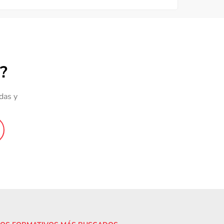
?
das y