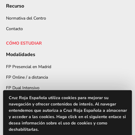
Recurso
Normativa del Centro
Contacto
CÓMO ESTUDIAR
Modalidades
FP Presencial en Madrid
FP Online / a distancia
FP Dual Intensivo
Cruz Roja Española utiliza cookies para mejorar su
Acceso
navegación y ofrecer contenidos de interés. Al navegar
entendemos que autoriza a Cruz Roja Española a almacenar
Jornada de Puertas Abiertas
y acceder a las cookies. Haga click en el siguiente enlace si
desea información sobre el uso de cookies y como
Horarios y Turnos
deshabilitarlas.