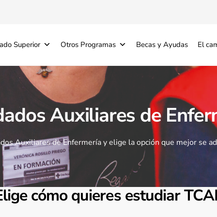
ado Superior
Otros Programas
Becas y Ayudas
El ca
dados Auxiliares de Enfer
dos Auxiliares de Enfermería y elige la opción que mejor se ada
Elige cómo quieres estudiar TCA