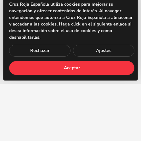
Cruz Roja Española utiliza cookies para mejorar su
navegación y ofrecer contenidos de interés. Al navegar
FP Presencial en Madrid
entendemos que autoriza a Cruz Roja Española a almacenar
FP Online / a distancia
y acceder a las cookies. Haga click en el siguiente enlace si
desea información sobre el uso de cookies y como
FP Dual Intensivo
deshabilitarlas.
Acceso
Rechazar
Ajustes
Jornada de Puertas Abiertas
Aceptar
Horarios y Turnos
CICLOS FORMATIVOS MÁS BUSCADOS
Técnico/a en Cuidados Auxiliares de Enfermería – TCAE
Técnico en Emergencias Sanitarias – TES
Técnico/a en Farmacia y Parafarmacia – TFP
Técnico en Atención a Personas en Situación de Dependencia –
TAPSD