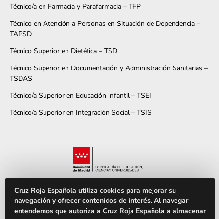
Técnico/a en Farmacia y Parafarmacia – TFP
Técnico en Atención a Personas en Situación de Dependencia –
TAPSD
Técnico Superior en Dietética – TSD
Técnico Superior en Documentación y Administración Sanitarias –
TSDAS
Técnico/a Superior en Educación Infantil – TSEI
Técnico/a Superior en Integración Social – TSIS
© Copyright 2026 - Cruz Roja FP - Madrid
Cruz Roja Española utiliza cookies para mejorar su
navegación y ofrecer contenidos de interés. Al navegar
Política de Cookies
Política de Privacidad en RRSS
Aviso Legal
entendemos que autoriza a Cruz Roja Española a almacenar