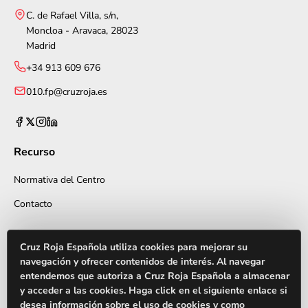
C. de Rafael Villa, s/n,
Moncloa - Aravaca, 28023
Madrid
+34 913 609 676
010.fp@cruzroja.es
Recurso
Normativa del Centro
Contacto
CÓMO ESTUDIAR
Cruz Roja Española utiliza cookies para mejorar su
Modalidades
navegación y ofrecer contenidos de interés. Al navegar
entendemos que autoriza a Cruz Roja Española a almacenar
FP Presencial en Madrid
y acceder a las cookies. Haga click en el siguiente enlace si
desea información sobre el uso de cookies y como